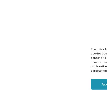
Pour offrir 
cookies pou
consentir à
comportemen
ou de retir
caractéristi
Ac