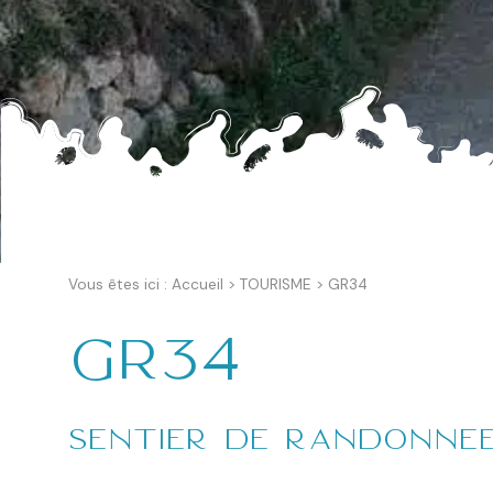
Vous êtes ici :
Accueil
>
TOURISME
>
GR34
GR34
Sentier de randonné