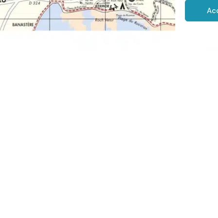
Ac
irie Le Tour du Parc
Horaires d'ouv
ue de la Mairie
Lundi, mardi, mercredi
370 LE TOUR DU PARC
8h45 à 12h et de 13h3
l. 02 97 67 30 01
Jeudi : de 8h45 à 12h.
us écrire