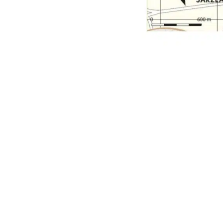
Ma
1 r
56
Té
No