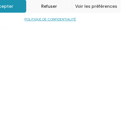
cepter
Refuser
Voir les préférences
POLITIQUE DE CONFIDENTIALITÉ
Partagez cette page
erture
Suivez-nous sur
, vendredi : de
0 à 17h15.