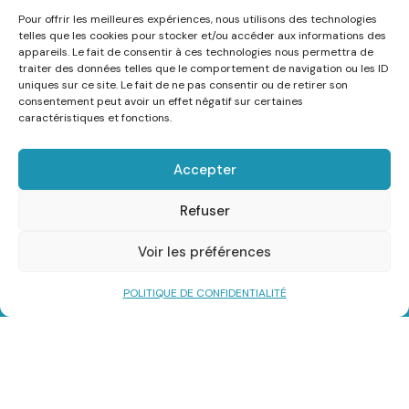
Pour offrir les meilleures expériences, nous utilisons des technologies
telles que les cookies pour stocker et/ou accéder aux informations des
Partagez cette page
appareils. Le fait de consentir à ces technologies nous permettra de
traiter des données telles que le comportement de navigation ou les ID
uniques sur ce site. Le fait de ne pas consentir ou de retirer son
consentement peut avoir un effet négatif sur certaines
caractéristiques et fonctions.
Accepter
Refuser
Voir les préférences
POLITIQUE DE CONFIDENTIALITÉ
Mairie Le Tour du Parc
1 rue de la Mairie
56370 LE TOUR DU PARC
Tél. 02 97 67 30 01