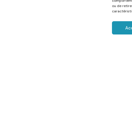
comportemen
ou de retir
caractéristi
Ac