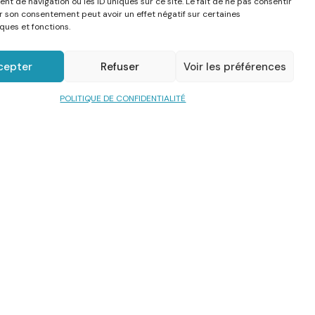
t de navigation ou les ID uniques sur ce site. Le fait de ne pas consentir
er son consentement peut avoir un effet négatif sur certaines
ques et fonctions.
cepter
Refuser
Voir les préférences
POLITIQUE DE CONFIDENTIALITÉ