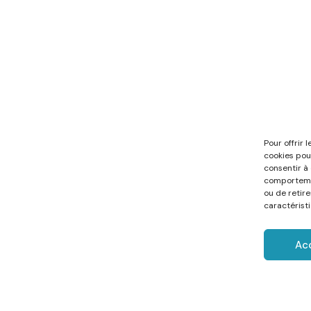
Pour offrir 
cookies pou
consentir à
comportemen
ou de retir
caractéristi
Ac