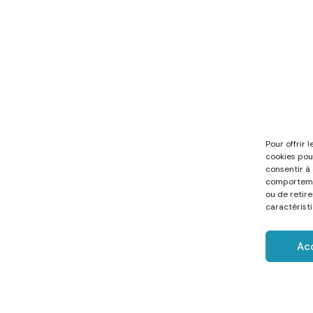
Pour offrir 
cookies pou
consentir à
comportemen
ou de retir
caractéristi
Ac